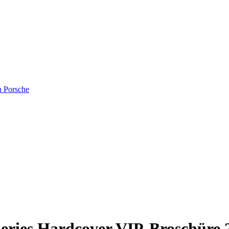
n Porsche
 Series Hardcover VIP-Broschü