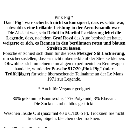
Pink Pig *
Das "Pig" war sicherlich nicht so konzipiert
, dass es schön war,
obwohl es
eine brillante Leistung in der Aerodynamik war
.
Die Absicht war, sein
Debüt in Martini Lackierung lehrt die
Legende
, dass, nachdem
Graf Rossi
das Auto beobachtet hatte,
weigerte er sich, es Rennen in den berühmten roten und blauen
Streifen zu lassen.
Porsche entschied sich dann für die
rosa Metzger-Stil Lackierung
,
um sicherzustellen, dass es nicht unbemerkt auf der Strecke bleiben.
Obwohl es sich um einen einmaligen experimentellen Rennwagen
handelte, wurde der
Porsche 917/20 ,Pink Pig" (oder
Trüffeljäger)
für seine überraschende Teilnahme an der Le Mans
1971 zur Legende.
* Auch für Veganer geeignet
80% gekämmte Baumwolle, 17% Polyamid, 3% Elassan.
Die Socken sind nahtlos gestrickt.
Waschen Inside Out (maximal 40 o C/100 o F). Trocknen Sie nicht
trocken, bügeln, bleichen oder trocknen.